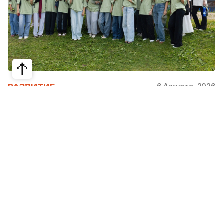
6 Августа, 2026
РАЗВИТИЕ
Школьники из Жетысая, Уральска и
Атырау разработали экопроекты для
своих регионов
31 июля в Narxoz University прошел финал Youth
Eco Camp TURAQTY JOL 7.0, национального
экологического конкурса для школьников и
студентов. Из почти 400 поданных заявок жюри
отобрало 18 команд со всей страны, которые