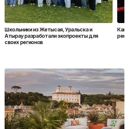
Школьники из Жетысая, Уральска и
Как 
Атырау разработали экопроекты для
рекл
своих регионов