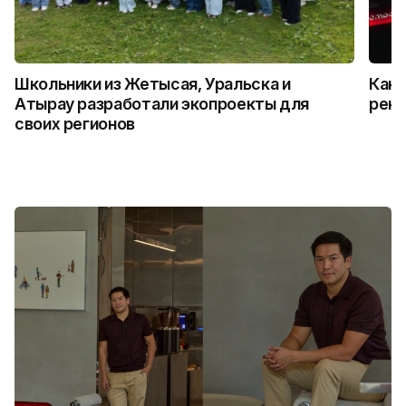
Школьники из Жетысая, Уральска и
Как 
Атырау разработали экопроекты для
рекл
своих регионов