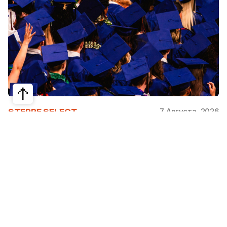
7 Августа, 2026
STEPPE SELECT
На какие специальности проще
получить грант за рубежом:
стипендии, программы и ВУЗы
Большинство студентов считают, что проще
всего получить грант за рубежом на бизнес,
менеджмент или финансы. Но именно там