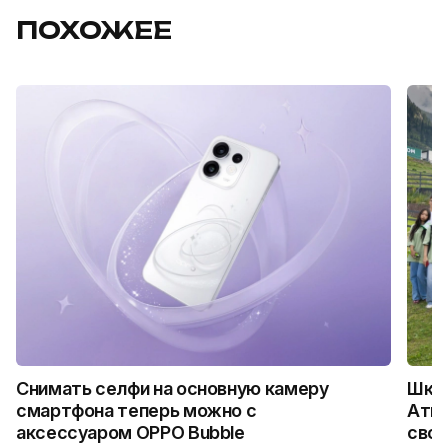
ПОХОЖЕЕ
Снимать селфи на основную камеру
Школ
смартфона теперь можно с
Атыр
аксессуаром OPPO Bubble
свои