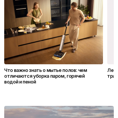
Что важно знать о мытье полов: чем
Лето
отличаются уборка паром, горячей
трад
водой и пеной