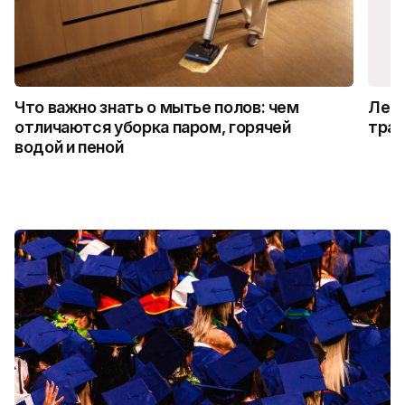
Что важно знать о мытье полов: чем
Лето
отличаются уборка паром, горячей
трад
водой и пеной