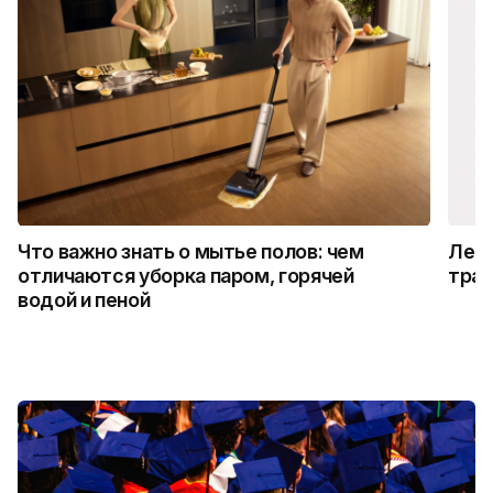
Что важно знать о мытье полов: чем
Лето
отличаются уборка паром, горячей
трад
водой и пеной