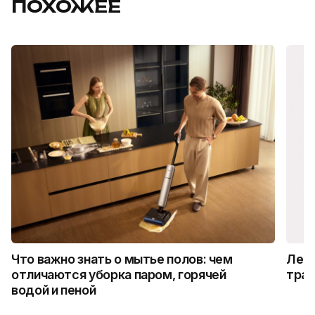
ПОХОЖЕЕ
Что важно знать о мытье полов: чем
Лето
отличаются уборка паром, горячей
трад
водой и пеной