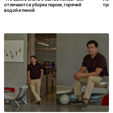
отличаются уборка паром, горячей
трад
водой и пеной