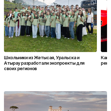
Школьники из Жетысая, Уральска и
Как 
Атырау разработали экопроекты для
рекл
своих регионов