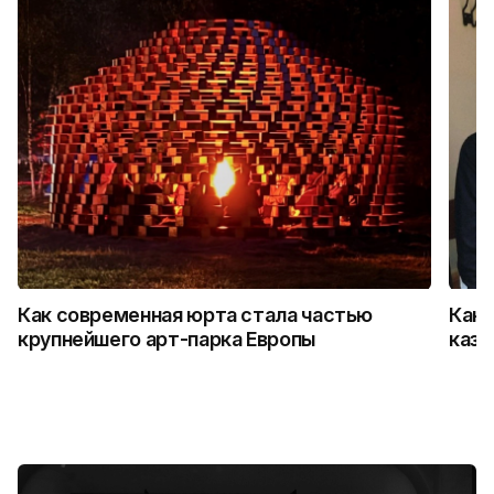
Как современная юрта стала частью
Как 
крупнейшего арт-парка Европы
каза