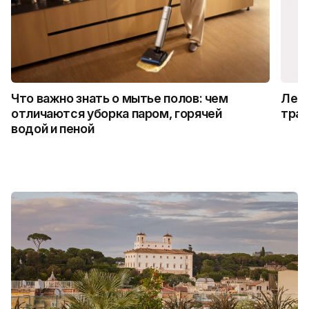
Что важно знать о мытье полов: чем
Лето
отличаются уборка паром, горячей
трад
водой и пеной