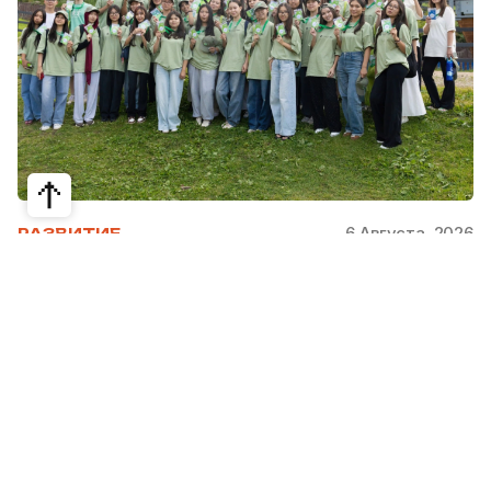
6 Августа, 2026
РАЗВИТИЕ
Школьники из Жетысая, Уральска и
Атырау разработали экопроекты для
своих регионов
31 июля в Narxoz University прошел финал Youth
Eco Camp TURAQTY JOL 7.0, национального
экологического конкурса для школьников и
студентов. Из почти 400 поданных заявок жюри