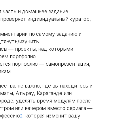
 часть и домашнее задание.
 проверяет индивидуальный куратор,
комментарии по самому заданию и
дтянуть/изучить.
йсы — проекты, над которыми
воем портфолио.
ается портфолио — самопрезентация,
икам.
ества: не важно, где вы находитесь и
лматы, Атырау, Караганде или
ороде, уделять время модулям после
 утром или вечером вместо сериала —
рофессию
, которая изменит вашу
2