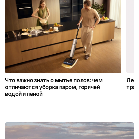
Что важно знать о мытье полов: чем
Лето
отличаются уборка паром, горячей
трад
водой и пеной