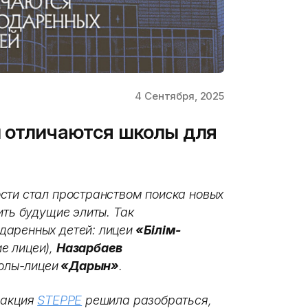
4 Сентября, 2025
м отличаются школы для
сти стал пространством поиска новых
ить будущие элиты. Так
даренных детей: лицеи
«Білім-
е лицеи),
Назарбаев
олы-лицеи
«Дарын»
.
дакция
STEPPE
решила разобраться,