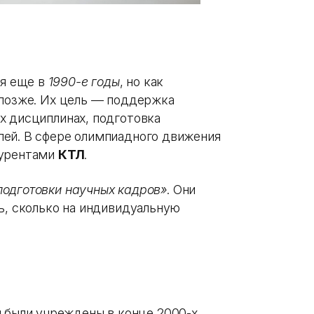
я еще в
1990-е годы
, но как
 позже. Их цель — поддержка
х дисциплинах, подготовка
лей. В сфере олимпиадного движения
курентами
КТЛ
.
подготовки научных кадров»
. Они
ь, сколько на индивидуальную
ы
были учреждены в конце 2000-х