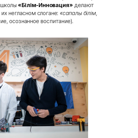
 школы
«Білім-Инновация»
делают
 их негласном слогане:
«сапалы білім,
ие, осознанное воспитание).