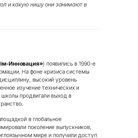
кол и какую нишу они занимают в
лім-Инновация»
) появились в 1990-е
рмации. На фоне кризиса системы
дисциплину, высокий уровень
ленное изучение технических и
 школы продвигали выход в
транство.
площадкой в глобальное
рмировали поколение выпускников,
нглоязычном мире и получили доступ