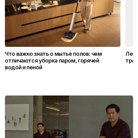
Что важно знать о мытье полов: чем
Лето
отличаются уборка паром, горячей
трад
водой и пеной