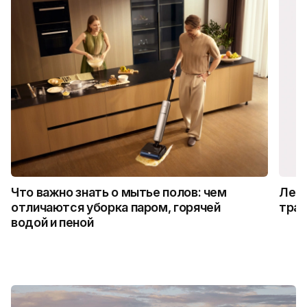
Что важно знать о мытье полов: чем
Лето
отличаются уборка паром, горячей
трад
водой и пеной