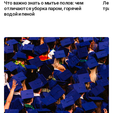
Что важно знать о мытье полов: чем
Лето
отличаются уборка паром, горячей
трад
водой и пеной