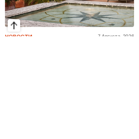
7 Августа, 2026
НОВОСТИ
Bvlgari Hotels & Resorts: флагман в
сердце Рима
Открывшийся в 2023 году Hotel Bvlgari Roma
стал девятой жемчужиной коллекции Bvlgari
Hotels & Resorts, включая отели в Милане,
Лондоне, на Бали, в Пекине, Дубае, Шанхае,
Париже, Токио. Скоро, с 2026 по 2030 гг.,
ожидаются также открытия в Майами, Бодруме,
на Мальдивах, в Кейв-Кей и Абу Даби.