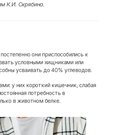
м К.И. Скрябина.
 постепенно они приспособились к
азвать условными хищниками или
обны усваивать до 40% углеводов.
и: у них короткий кишечник, слабая
постоянная потребность в
лько в животном белке.