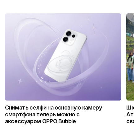
Снимать селфи на основную камеру
Школ
смартфона теперь можно с
Атыр
аксессуаром OPPO Bubble
свои