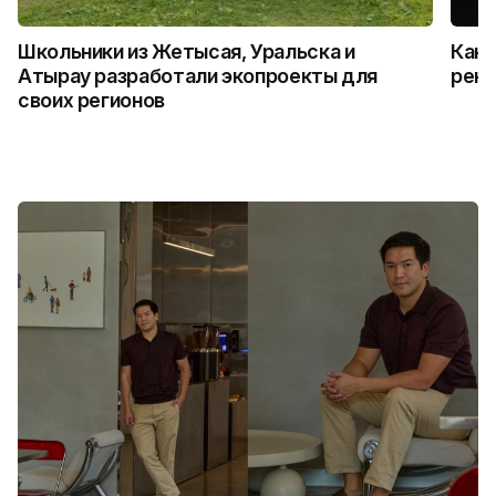
Школьники из Жетысая, Уральска и
Как 
Атырау разработали экопроекты для
рекл
своих регионов