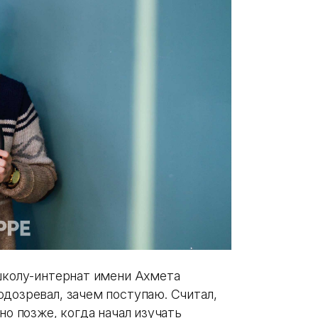
 школу-интернат имени Ахмета
одозревал, зачем поступаю. Считал,
но позже, когда начал изучать