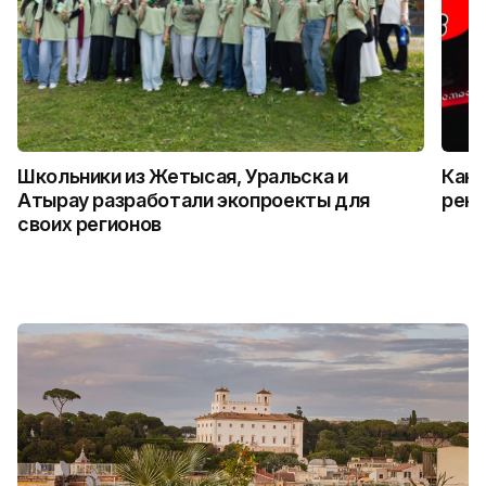
Школьники из Жетысая, Уральска и
Как 
Атырау разработали экопроекты для
рекл
своих регионов