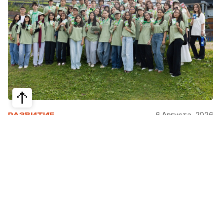
6 Августа, 2026
РАЗВИТИЕ
Школьники из Жетысая, Уральска и
Атырау разработали экопроекты для
своих регионов
31 июля в Narxoz University прошел финал Youth
Eco Camp TURAQTY JOL 7.0, национального
экологического конкурса для школьников и