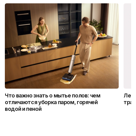
Что важно знать о мытье полов: чем
Лето
отличаются уборка паром, горячей
трад
водой и пеной