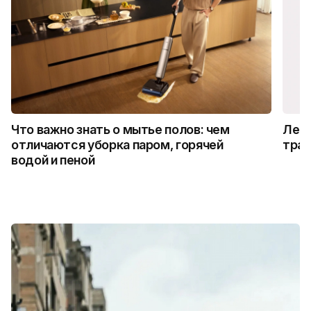
Что важно знать о мытье полов: чем
Лето
отличаются уборка паром, горячей
трад
водой и пеной