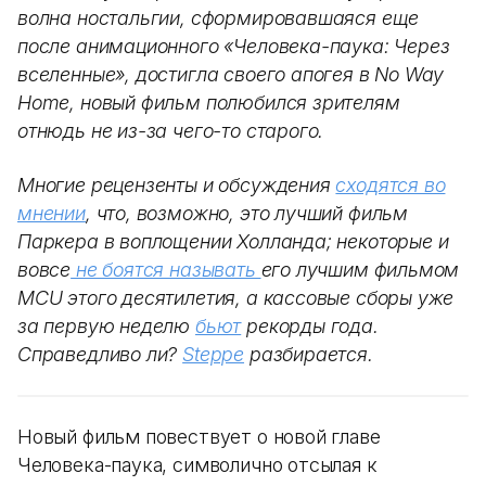
волна ностальгии, сформировавшаяся еще
после анимационного «Человека-паука: Через
вселенные», достигла своего апогея в No Way
Home, новый фильм полюбился зрителям
отнюдь не из-за чего-то старого.
Многие рецензенты и обсуждения
сходятся во
мнении
, что, возможно, это лучший фильм
Паркера в воплощении Холланда; некоторые и
вовсе
не боятся называть
его лучшим фильмом
MCU этого десятилетия, а кассовые сборы уже
за первую неделю
бьют
рекорды года.
Справедливо ли?
Steppe
разбирается.
Новый фильм повествует о новой главе
Человека-паука, символично отсылая к