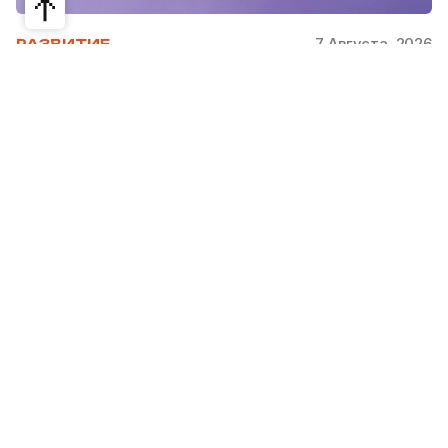
7 Августа, 2026
РАЗВИТИЕ
Снимать селфи на основную камеру
смартфона теперь можно с
аксессуаром OPPO Bubble
OPPO представила новую линейку смартфонов
Reno16, Reno16 Pro и Reno16 F, а также смарт-
аксессуар OPPO Bubble. Редакция Steppe
рассказывает, что нового в новинках и когда
они появятся в продаже.
С 29 июля по 3 августа в ТРЦ MEGA Alma-Ata
работало поп-ап пространство OPPO Reno16
Land, где гости тестировали новые гаджеты,