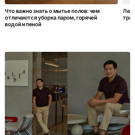
Что важно знать о мытье полов: чем
Лето
отличаются уборка паром, горячей
трад
водой и пеной