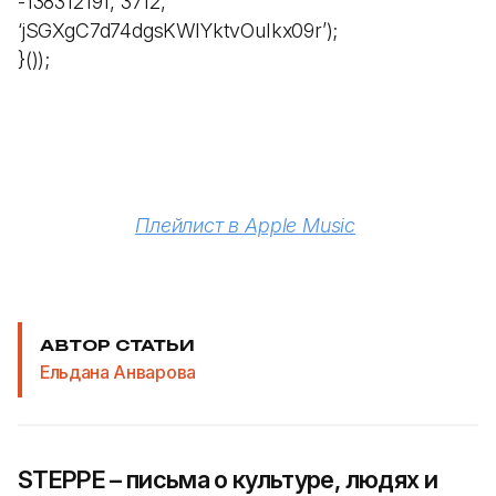
-138312191, 3712,
‘jSGXgC7d74dgsKWIYktvOuIkx09r’);
}());
Плейлист в Apple Music
АВТОР СТАТЬИ
Ельдана Анварова
STEPPE – письма о культуре, людях и