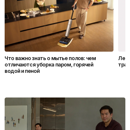
Что важно знать о мытье полов: чем
Лето
отличаются уборка паром, горячей
трад
водой и пеной