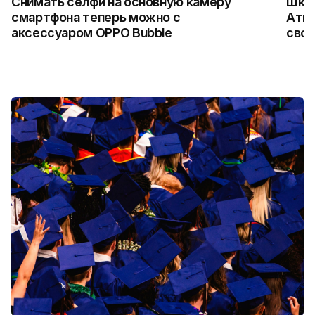
Снимать селфи на основную камеру
Школ
смартфона теперь можно с
Атыр
аксессуаром OPPO Bubble
свои