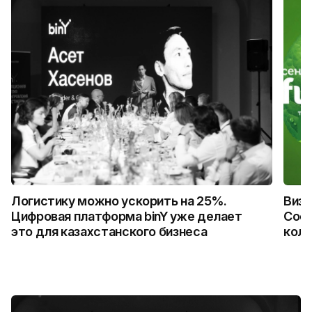
Логистику можно ускорить на 25%.
Визу
Цифровая платформа binY уже делает
Coca
это для казахстанского бизнеса
колл