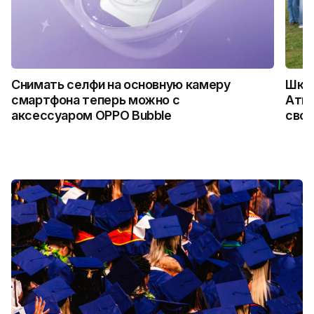
Снимать селфи на основную камеру
Школ
смартфона теперь можно с
Атыр
аксессуаром OPPO Bubble
свои