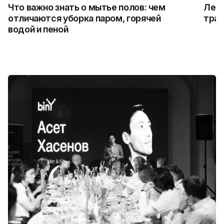
Что важно знать о мытье полов: чем
Лето
отличаются уборка паром, горячей
трад
водой и пеной