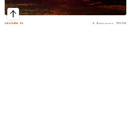
4 Августа, 2026
WORLD
Как современная юрта стала частью
крупнейшего арт-парка Европы
Может ли традиционная юрта стать
современной, не потеряв своей сути? Именно с
этого вопроса началась работа над проектом
Corten Yurt — Anti Yurt архитектурного бюро
Cogarts. Павильон представили на
международном фестивале современной
архитектуры и искусства «Архстояние», а после
его завершения он вошел в постоянную
коллекцию арт-парка «Никола-Ленивец».
Редакция Steppe рассказывает, как