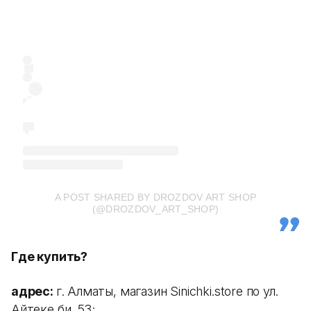
A POST SHARED BY DROZDOV ART SHOP
(@DROZDOV_ART_SHOP)
Где купить?
адрес:
г. Алматы, магазин Sinichki.store по ул.
Айтеке би, 53;