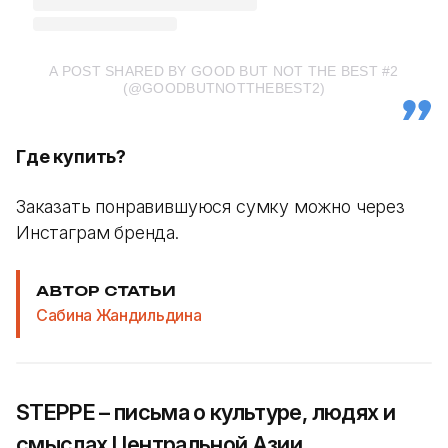
A POST SHARED BY GOOD BUT NOT THE BEST #2
(@GOODBUTNOTTHEBEST2)
Где купить?
Заказать понравившуюся сумку можно через
Инстаграм бренда.
АВТОР СТАТЬИ
Сабина Жандильдина
STEPPE – письма о культуре, людях и
смыслах Центральной Азии.