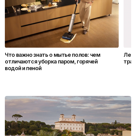
Что важно знать о мытье полов: чем
Лето
отличаются уборка паром, горячей
трад
водой и пеной