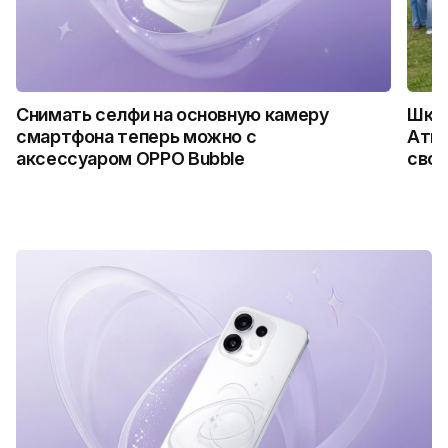
Снимать селфи на основную камеру
Школ
смартфона теперь можно с
Атыр
аксессуаром OPPO Bubble
свои