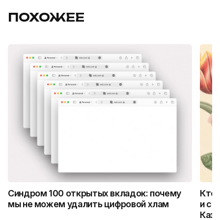
ПОХОЖЕЕ
Синдром 100 открытых вкладок: почему
Кто 
мы не можем удалить цифровой хлам
и ск
Каза