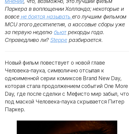
мнении
, что, возможно, это лучший фильм
Паркера в воплощении Холланда; некоторые и
вовсе
не боятся называть
его лучшим фильмом
MCU этого десятилетия, а кассовые сборы уже
за первую неделю
бьют
рекорды года.
Справедливо ли?
Steppe
разбирается.
Новый фильм повествует о новой главе
Человека-паука, символично отсылая к
одноименной серии комиксов Brand New Day,
которая стала продолжением событий One More
Day, где после сделки с Мефисто мир забыл, что
под маской Человека-паука скрывается Питер
Паркер.