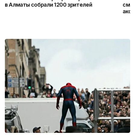
в Алматы собрали 1200 зрителей
смар
аксе