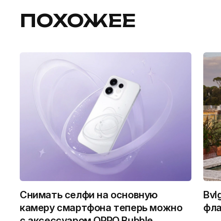
ПОХОЖЕЕ
Снимать селфи на основную
Bvl
камеру смартфона теперь можно
фла
с аксессуаром OPPO Bubble