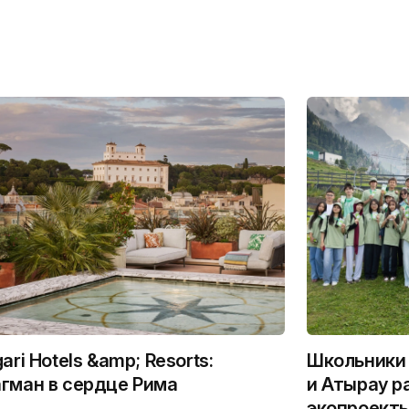
gari Hotels &amp; Resorts:
Школьники 
гман в сердце Рима
и Атырау р
экопроекты