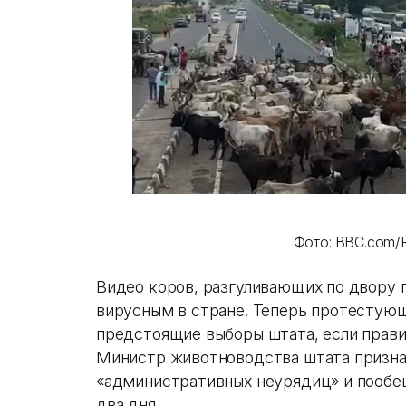
Фото: BBC.com/P
Видео коров, разгуливающих по двору 
вирусным в стране. Теперь протестующ
предстоящие выборы штата, если прави
Министр животноводства штата призна
«административных неурядиц» и пообе
два дня.