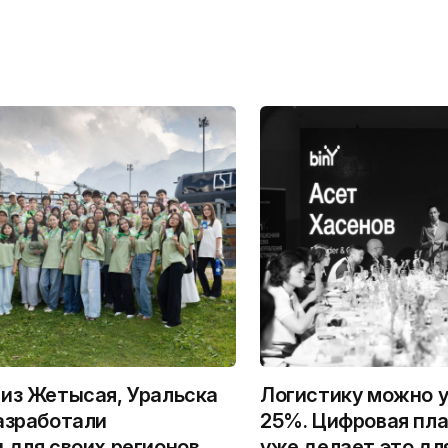
из Жетысая, Уральска
Логистику можно у
азработали
25%. Цифровая пла
 для своих регионов
уже делает это дл