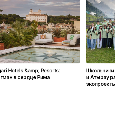
gari Hotels &amp; Resorts:
Школьники 
гман в сердце Рима
и Атырау р
экопроекты