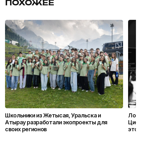
ПОХОЖЕЕ
Школьники из Жетысая, Уральска и
Логи
Атырау разработали экопроекты для
Цифр
своих регионов
это 