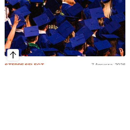
7 Августа, 2026
STEPPE SELECT
На какие специальности проще
получить грант за рубежом:
стипендии, программы и ВУЗы
Большинство студентов считают, что проще
всего получить грант за рубежом на бизнес,
менеджмент или финансы. Но именно там