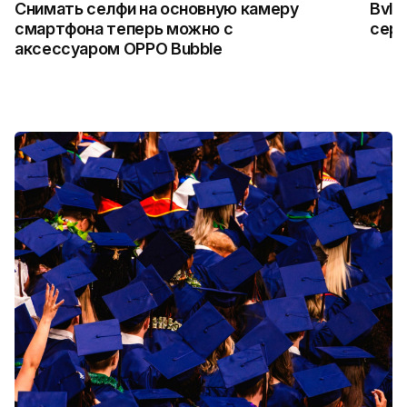
Снимать селфи на основную камеру
Bvlg
смартфона теперь можно с
сер
аксессуаром OPPO Bubble