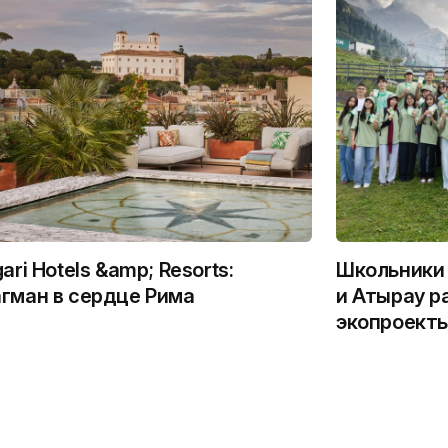
gari Hotels &amp; Resorts:
Школьники 
гман в сердце Рима
и Атырау р
экопроекты