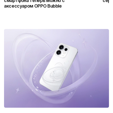
смартфона теперь можно с
сер
аксессуаром OPPO Bubble