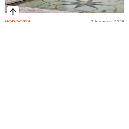
7 Августа, 2026
НОВОСТИ
Bvlgari Hotels & Resorts: флагман в
сердце Рима
Открывшийся в 2023 году Hotel Bvlgari Roma
стал девятой жемчужиной коллекции Bvlgari
Hotels & Resorts, включая отели в Милане,
Лондоне, на Бали, в Пекине, Дубае, Шанхае,
Париже, Токио. Скоро, с 2026 по 2030 гг.,
ожидаются также открытия в Майами, Бодруме,
на Мальдивах, в Кейв-Кей и Абу Даби.
Римский отель стратегически расположен на