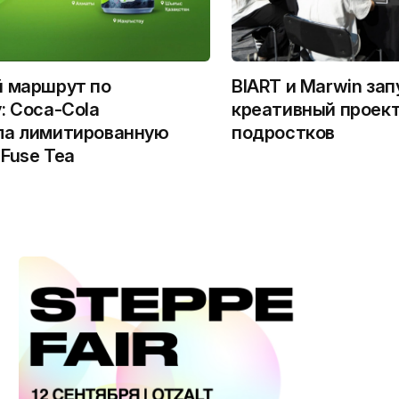
й маршрут по
BIART и Marwin за
: Coca-Cola
креативный проект
ла лимитированную
подростков
Fuse Tea