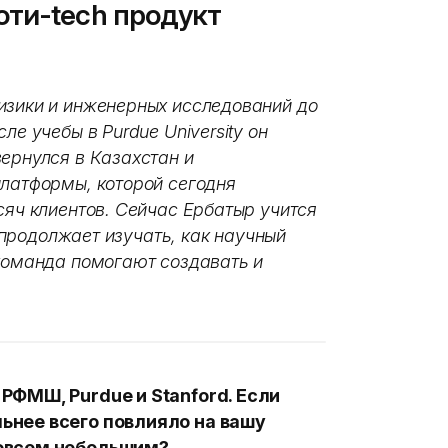
ти-tech продукт
изики и инженерных исследований до
ле учебы в Purdue University он
ернулся в Казахстан и
платформы, которой сегодня
сяч клиентов. Сейчас Ербатыр учится
и продолжает изучать, как научный
 команда помогают создавать и
 РФМШ, Purdue и Stanford. Если
льнее всего повлияло на вашу
совсем небольшим?