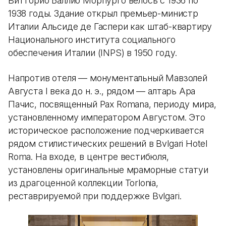
Витторио Баллио Морпурго велось с 1936 по
1938 годы. Здание открыл премьер-министр
Италии Альсиде де Гаспери как штаб-квартиру
Национального института социального
обеспечения Италии (INPS) в 1950 году.
Напротив отеля — монументальный Мавзолей
Августа I века до н. э., рядом — алтарь Ара
Пачис, посвященный Pax Romana, периоду мира,
установленному императором Августом. Это
историческое расположение подчеркивается
рядом стилистических решений в Bvlgari Hotel
Roma. На входе, в центре вестибюля,
установлены оригинальные мраморные статуи
из драгоценной коллекции Torlonia,
реставрируемой при поддержке Bvlgari.