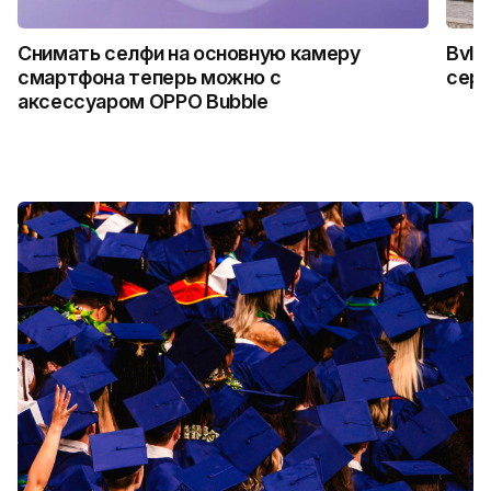
Снимать селфи на основную камеру
Bvlg
смартфона теперь можно с
сер
аксессуаром OPPO Bubble