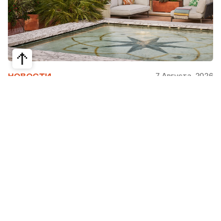
7 Августа, 2026
НОВОСТИ
Bvlgari Hotels & Resorts: флагман в
сердце Рима
Открывшийся в 2023 году Hotel Bvlgari Roma
стал девятой жемчужиной коллекции Bvlgari
Hotels & Resorts, включая отели в Милане,
Лондоне, на Бали, в Пекине, Дубае, Шанхае,
Париже, Токио. Скоро, с 2026 по 2030 гг.,
ожидаются также открытия в Майами, Бодруме,
на Мальдивах, в Кейв-Кей и Абу Даби.