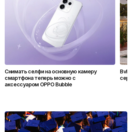
Снимать селфи на основную камеру
Bvlg
смартфона теперь можно с
сер
аксессуаром OPPO Bubble