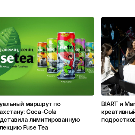
уальный маршрут по
BIART и Ma
ахстану: Coca-Cola
креативный
дставила лимитированную
подростко
лекцию Fuse Tea