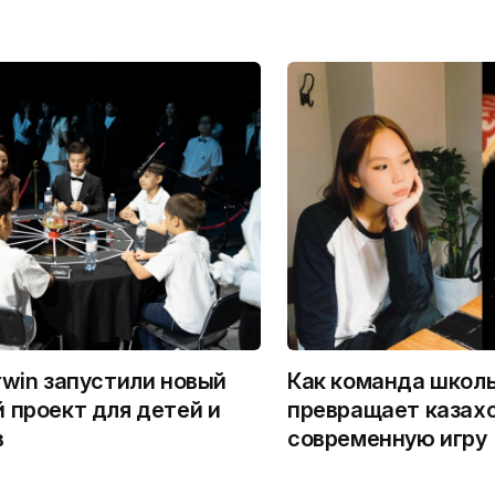
rwin запустили новый
Как команда школ
 проект для детей и
превращает казахс
в
современную игру