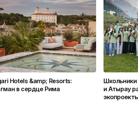
gari Hotels &amp; Resorts:
Школьники 
гман в сердце Рима
и Атырау р
экопроекты