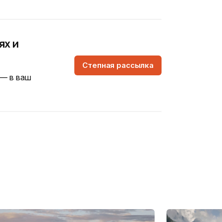
ях и
Степная рассылка
 — в ваш