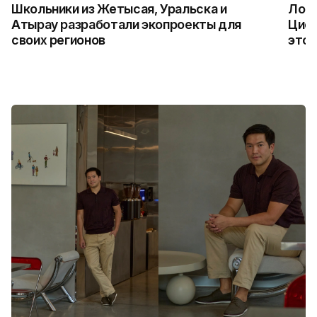
Школьники из Жетысая, Уральска и
Логи
Атырау разработали экопроекты для
Цифр
своих регионов
это 