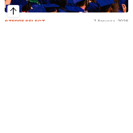
7 Августа, 2026
STEPPE SELECT
На какие специальности проще
получить грант за рубежом:
стипендии, программы и ВУЗы
Большинство студентов считают, что проще
всего получить грант за рубежом на бизнес,
менеджмент или финансы. Но именно там
самая высокая конкуренция: на популярные
программы подаются тысячи абитуриентов.
При этом многие международные стипендии
поддерживают другие направления —
здравоохранение, экологию, образование,